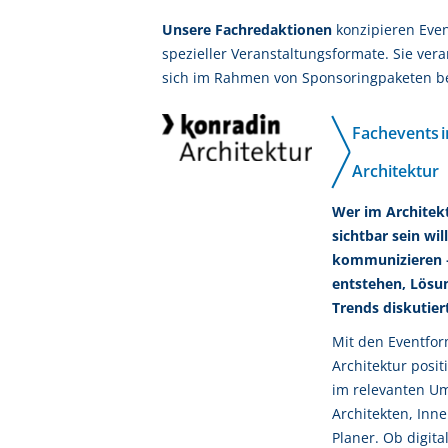
Unsere Fachredaktionen
konzipieren Eve
spezieller Veranstaltungsformate. Sie ve
sich im Rahmen von Sponsoringpaketen be
Fachevents i
Architektur
Wer im Architek
sichtbar sein wil
kommunizieren –
entstehen, Lösu
Trends diskutier
Mit den Eventfo
Architektur posi
im relevanten Um
Architekten, Inn
Planer. Ob digital