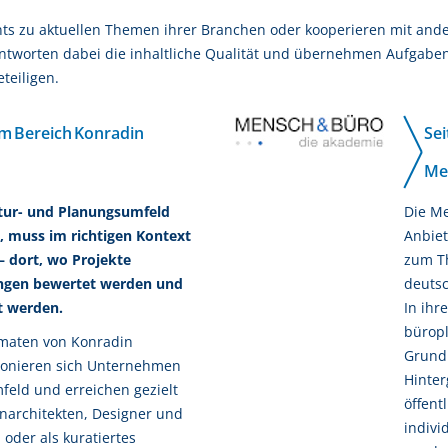
nts zu aktuellen Themen ihrer Branchen oder kooperieren mit and
rantworten dabei die inhaltliche Qualität und übernehmen Aufgaben
teiligen.
m Bereich Konradin
Sei
Me
tur- und Planungsumfeld
Die M
l, muss im richtigen Kontext
Anbiet
 dort, wo Projekte
zum T
ngen bewertet werden und
deuts
t werden.
In ihr
büropl
rmaten von Konradin
Grund
tionieren sich Unternehmen
Hinte
feld und erreichen gezielt
öffent
enarchitekten, Designer und
indivi
 oder als kuratiertes