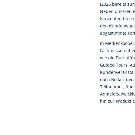
(2026 bereits zum 
Neben unseren e
Konzepten bieten 
den Kundenwunsc
abgestimmte For
In Medienkoopera
Fachmessen über
wie die Durchfüh
Guided Tours. Au
Kundenveranstalt
nach Bedarf den 
Teilnehmer, übe
Anmeldeabwicklun
hin zur Produkti