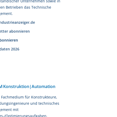
ständischer Unternehmen sowie in
en Betrieben das Technische
ement.
dustrieanzeiger.de
etter abonnieren
abonnieren
daten 2026
M Konstruktion|Automation
s Fachmedium für Konstrukteure,
lungsingenieure und technisches
ement mit
gs-/Optimierungsaufgaben,