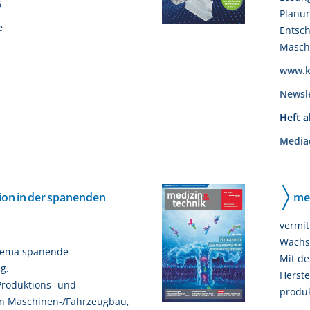
6
Planu
e
Entsc
Maschi
www.k
Newsl
Heft 
Media
on in der spanenden
me
vermit
Wachs
Thema spanende
Mit de
g.
Herste
Produktions- und
produk
 in Maschinen-/Fahrzeugbau,