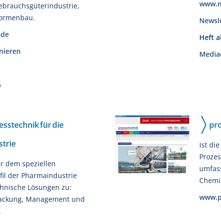
www.m
Gebrauchsgüterindustrie,
Formenbau.
Newsl
.de
Heft 
nieren
Media
6
esstechnik für die
pro
trie
Ist di
Prozes
er dem speziellen
umfass
il der Pharmaindustrie
Chemi
hnische Lösungen zu:
www.p
packung, Management und
.