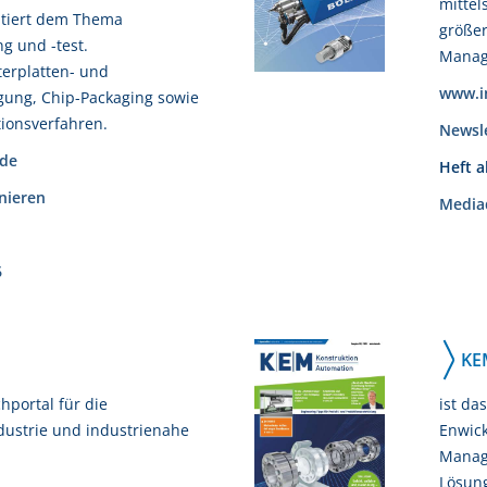
mittel
ntiert dem Thema
größer
ng und -test.
Manag
terplatten- und
www.in
gung, Chip-Packaging sowie
tionsverfahren.
Newsl
de
Heft 
nieren
Media
6
KE
chportal für die
ist da
dustrie und industrienahe
Enwick
Manag
Lösun