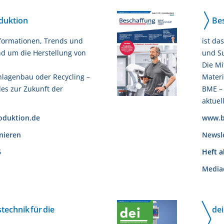
duktion
Bes
Informationen, Trends und
ist da
d um die Herstellung von
und S
Die Mi
lagenbau oder Recycling –
Materi
lles zur Zukunft der
BME – 
aktuel
oduktion.de
www.b
nieren
Newsl
6
Heft 
Media
technik für die
dei