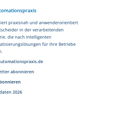
tomationspraxis
iert praxisnah und anwenderorientiert
tscheider in der verarbeitenden
rie, die nach intelligenten
tisierungslösungen für ihre Betriebe
n.
utomationspraxis.de
etter abonnieren
abonnieren
daten 2026