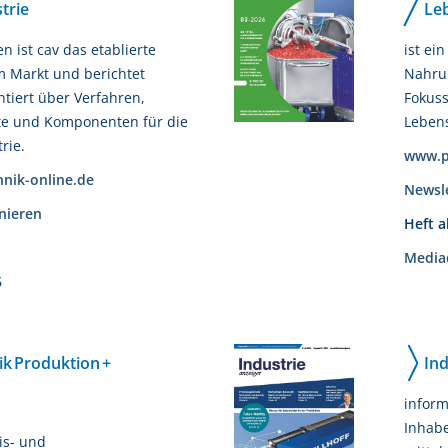
trie
Leb
en ist cav das etablierte
ist ei
 Markt und berichtet
Nahrun
iert über Verfahren,
Fokuss
te und Komponenten für die
Lebens
rie.
www.p
nik-online.de
Newsl
nieren
Heft 
Media
6
ik Produktion +
Ind
inform
Inhabe
is- und