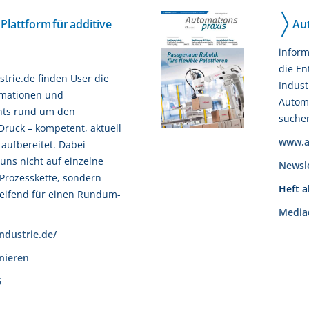
e Plattform für additive
Au
inform
die En
strie.de finden User die
Indust
rmationen und
Automa
hts rund um den
suche
Druck – kompetent, aktuell
www.a
 aufbereitet. Dabei
uns nicht auf einzelne
Newsl
 Prozesskette, sondern
Heft 
eifend für einen Rundum-
Media
industrie.de/
nieren
6